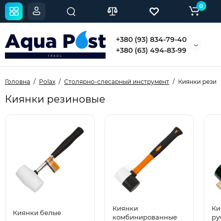
0
+380 (93) 834-79-40
+380 (63) 494-83-99
Головна
Polax
Столярно-слесарный инструмент
Киянки рези
Киянки резиновые
Киянки
Ки
Киянки белые
комбинированные
ру