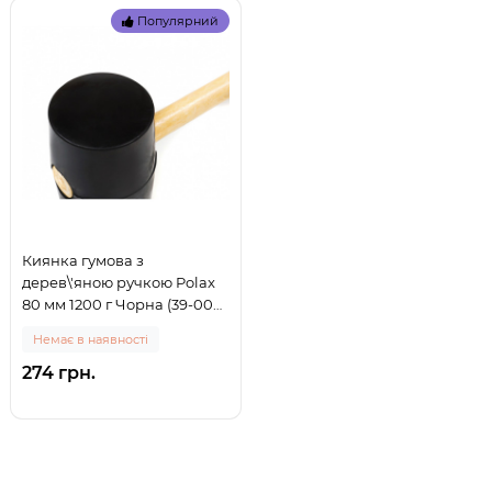
Популярний
Киянка гумова з
дерев\'яною ручкою Polax
80 мм 1200 г Чорна (39-006)
(0)
Немає в наявності
274 грн.