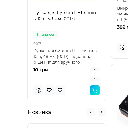
51-04
Викр
Ручка для бутелів ПЕТ синій
Ручк
змін
5-10 л, 48 мм (0017)
5-10 
в 1 (
інстр
399 
В наявностi
В на
0017
0021
Ручка для бутелів ПЕТ синій 5-
Ручка
10 л, 48 мм (0017) – ідеальне
10 л,
рішення для зручного
аксе
транспортування Ру..
пере
10 грн.
10 г
Новинка