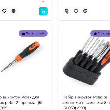
Популярний
Популя
р викруток Polax для
Набір викруток Polax зі
их робіт 21 предмет (51-
змінними насадками 8 
(999)
(51-039) (999)