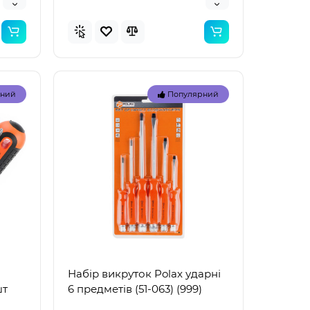
рний
Популярний
Набір викруток Polax ударні
шт
6 предметів (51-063) (999)