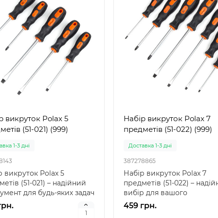
вний дитячий басейн
басейнів: точність і надійн
ний" Intex 57100 — це
від лідера ринку Intex 290
ичний надувн..
це якіс..
грн.
155 грн.
р викруток Polax 5
Набір викруток Polax 7
етів (51-021) (999)
предметів (51-022) (999)
вка 1-3 дні
Доставка 1-3 дні
8143
387278865
р викруток Polax 5
Набір викруток Polax 7
етів (51-021) – надійний
предметів (51-022) – наді
румент для будь-яких задач
вибір для вашого
 викруток ..
веломайстерні AQUAPOS
грн.
459 грн.
пропону..