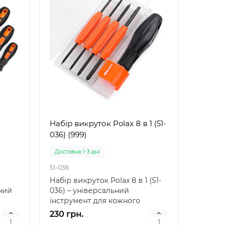
ість
плавання Bestway 32034
плаван
39 –
Bestway 32034 — це якісний
надійн
надувний жилет дл..
дітей Н
221 грн.
88 грн
Набір викруток Polax 8 в 1 (51-
036) (999)
Доставка 1-3 дні
51-036
Набір викруток Polax 8 в 1 (51-
йний
036) – універсальний
інструмент для кожного
T
велолюбителя Велоіндустрі..
230 грн.