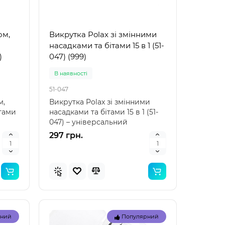
рний
Популярний
инка
Новинка
ом,
Викрутка Polax зі змінними
насадками та бітами 15 в 1 (51-
)
047) (999)
В наявностi
51-047
м,
Викрутка Polax зі змінними
тами
насадками та бітами 15 в 1 (51-
047) – універсальний
інструмент для вашого..
297 грн.
 для
Bestway 32034 (Довжина 51 x
Bestwa
Ширина 46см) Надувний
Ширина
жилет для плавання
нарука
Arm Ban
Доставка 1-3 дні
Доставка
32034
32033
рний
Популярний
для
Опис надувного жилета для
Надувн