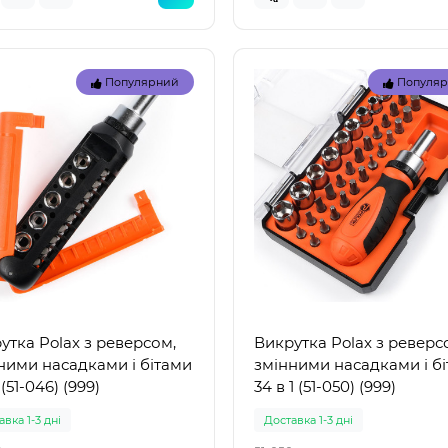
Популярний
Популя
Топ
Популярний
Популя
утка Polax з реверсом,
Викрутка Polax з реверс
ними насадками і бітами
змінними насадками і б
1 (51-046) (999)
34 в 1 (51-050) (999)
вка 1-3 дні
Доставка 1-3 дні