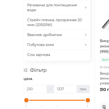
Речовини для пом'якшення
води
Стрейч пленка, прозрачная 20
мкм (20500W)
Важливі дрібнички
Викр
Побутова хімія
змінн
(999)
Сіль харчова
Доста
51-04
Фільтр
Викр
змінн
ЦІНА
унів
вело
-
грн.
310 