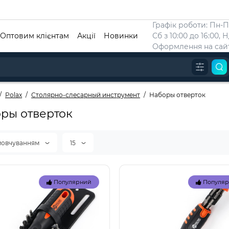
Графік роботи: Пн-Пт
Оптовим клієнтам
Акції
Новинки
Сб з 10:00 до 16:00, 
Оформлення на сайт
Polax
Столярно-слесарный инструмент
Наборы отверток
ры отверток
мовчуванням
15
Популярний
Популя