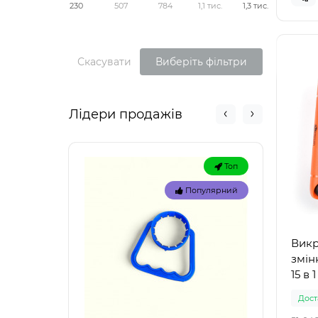
230
507
784
1,1 тис.
1,3 тис.
Скасувати
Виберіть фільтри
Лідери продажів
Топ
Популярний
Викр
змін
15 в 
Доста