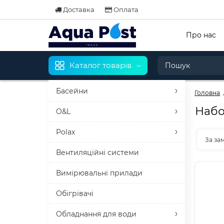
Доставка
Оплата
Про нас
Каталог товарів
Басейни
Головна
Набо
O&L
Polax
За за
Вентиляційні системи
Вимірювальні прилади
Обігрівачі
Обладнання для води