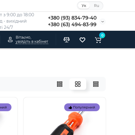
Ук
Ru
 з 9:00 до 18:00
+380 (93) 834-79-40
Нд - вихідний
+380 (63) 494-83-99
i 24/7
0
Вітаємо,
увійдіть в кабінет
рний
Популярний