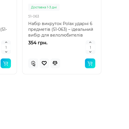
Доставка 1-3 дні
51-063
Набір викруток Polax ударні 6
(51-
предметів (51-063) – ідеальний
вибір для велолюбителів
Набір викруток..
354 грн.