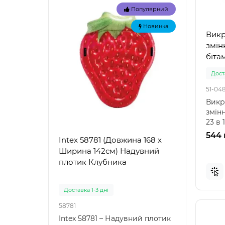
Популярний
Новинка
Викр
змін
бітам
Доста
51-04
Викр
змін
23 в 
інстр
544 
Intex 58781 (Довжина 168 x
Intex
Ширина 142см) Надувний
Наду
плотик Клубника
"Зел
Доставка 1-3 дні
Доста
58781
57100
Intex 58781 – Надувний плотик
Intex