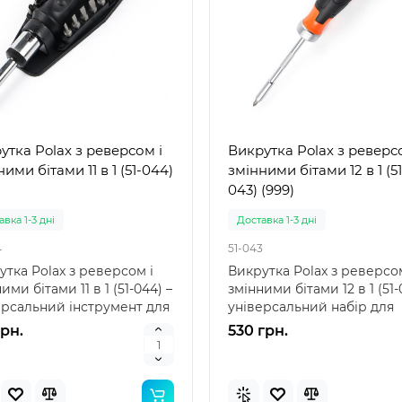
утка Polax з реверсом і
Викрутка Polax з реверс
ими бітами 11 в 1 (51-044)
змінними бітами 12 в 1 (51
043) (999)
вка 1-3 дні
Доставка 1-3 дні
4
51-043
утка Polax з реверсом і
Викрутка Polax з реверсом
ими бітами 11 в 1 (51-044) –
змінними бітами 12 в 1 (51-
ерсальний інструмент для
універсальний набір для
сипед..
майстрів Інте..
грн.
530 грн.