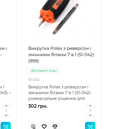
ом і
Викрутка Polax з реверсом і
-
змінними бітами 7 в 1 (51-042)
(999)
Доставка 1-3 дні
51-042
 і
Викрутка Polax з реверсом і
043) –
змінними бітами 7 в 1 (51-042):
універсальне рішення для
вашого велосипе..
302 грн.