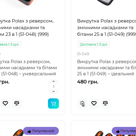
Популярний
Популя
Новинка
Нов
утка Polax з реверсом,
Викрутка Polax з реверс
ними насадками та
змінними насадками та
и 23 в 1 (51-048) (999)
бітами 25 в 1 (51-049) (999
вка 1-3 дні
Доставка 1-3 дні
8
51-049
утка Polax з реверсом,
Викрутка Polax з реверсо
ними насадками та бітами
змінними насадками та бі
1 (51-048) – універсальний
25 в 1 (51-049) – ідеальний
умент д..
вибір для велолю..
грн.
480 грн.
 57100 (85 x 85 x 23см)
Intex 29039 - Термо́метр
вний дитячий басейн
басе́йнів
ений"
вка 1-3 дні
Немає в наявності
29039
Популярний
Популя
 57100 (85 x 85 x 23 см) -
Intex 29039 – термометр 