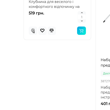
Клубника для веселого і
наду
комфортного відпочинку на
"Зеле
воді Intex 58781 – я..
клас
519 грн.
476 
Набі
предм
Доста
38727
Набі
предм
інст
Набір
401 