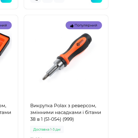
рний
Популярний
Топ
Топ
рний
Популярний
ом,
Викрутка Polax з реверсом,
ітами
змінними насадками і бітами
38 в 1 (51-054) (999)
Доставка 1-3 дні