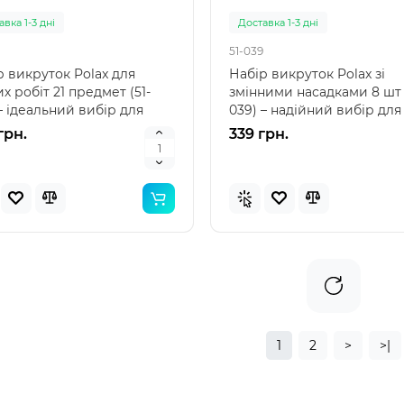
вка 1-3 дні
Доставка 1-3 дні
51-039
р викруток Polax для
Набір викруток Polax зі
х робіт 21 предмет (51-
змінними насадками 8 шт 
– ідеальний вибір для
039) – надійний вибір для
рів Набір викр..
велоспорту Інтернет-ма..
грн.
339 грн.
1
2
>
>|