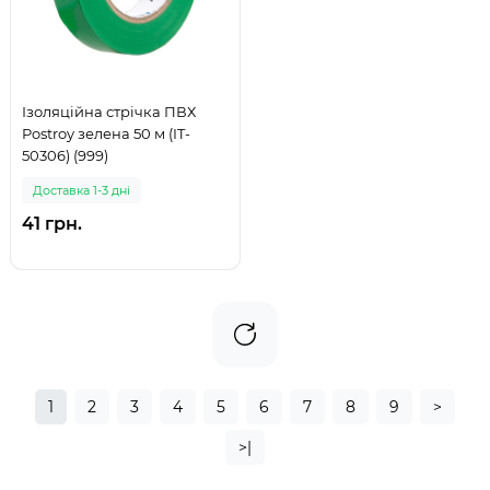
Ізоляційна стрічка ПВХ
Postroy зелена 50 м (IT-
50306) (999)
Доставка 1-3 дні
41 грн.
1
2
3
4
5
6
7
8
9
>
>|