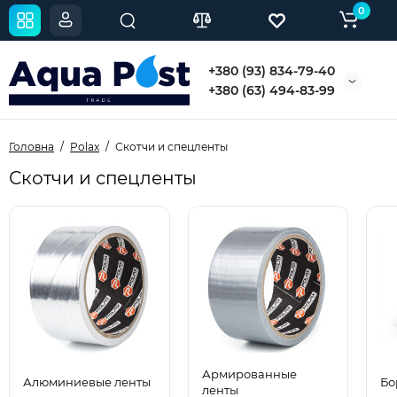
0
+380 (93) 834-79-40
+380 (63) 494-83-99
Головна
Polax
Скотчи и спецленты
Скотчи и спецленты
Армированные
Алюминиевые ленты
Бо
ленты