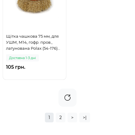
Щітка чашкова 75 мм, для
УШМ, М14, гофр. пров.,
латунована Polax (54-176)
(999)
Доставка 1-3 дні
105 грн.
1
2
>
>|