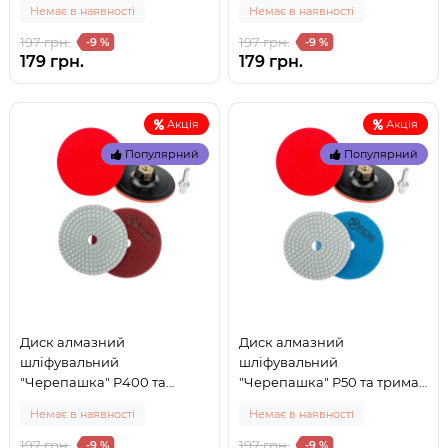
Немає в наявності
Немає в наявності
(335-77) (0)
197 грн.
197 грн.
-9 %
-9 %
179 грн.
179 грн.
Акція
Акція
Популярний
Популярний
Диск алмазний
Диск алмазний
шліфувальний
шліфувальний
"Черепашка" P400 та
"Черепашка" P50 та тримач
тримач на липучці Polax
на липучці Polax (335-75) (0)
Немає в наявності
Немає в наявності
(335-78) (0)
197 грн.
197 грн.
-9 %
-9 %