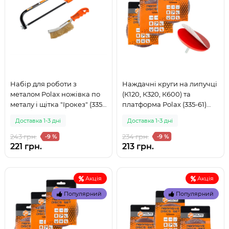
Набір для роботи з
Наждачні круги на липучці
металом Polax ножівка по
(К120, К320, К600) та
металу і щітка "Ірокез" (335-
платформа Polax (335-61)
39) (999)
(999)
Доставка 1-3 дні
Доставка 1-3 дні
243 грн.
234 грн.
-9 %
-9 %
221 грн.
213 грн.
Акція
Акція
Популярний
Популярний