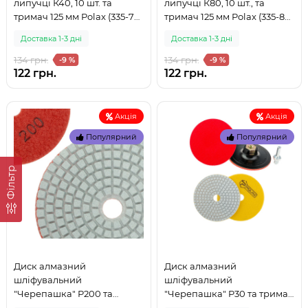
липучці К40, 10 шт. та
липучці К80, 10 шт., та
тримач 125 мм Polax (335-79)
тримач 125 мм Polax (335-80)
(999)
(999)
Доставка 1-3 дні
Доставка 1-3 дні
134 грн.
134 грн.
-9 %
-9 %
122 грн.
122 грн.
Акція
Акція
Популярний
Популярний
Фільтр
Диск алмазний
Диск алмазний
шліфувальний
шліфувальний
"Черепашка" P200 та
"Черепашка" P30 та тримач
тримач на липучці Polax
на липучці Polax (335-76) (0)