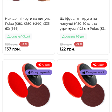
Наждачні круги на липучці
Шліфувальні круги на
Polax (К80, К180, К240) (335-
липучці К150, 10 шт., та
63) (999)
утримувач 125 мм Polax (335-
81) (999)
Доставка 1-3 дні
Доставка 1-3 дні
150 грн.
134 грн.
-9 %
-9 %
137 грн.
122 грн.
Акція
Акція
Популярний
Популярний