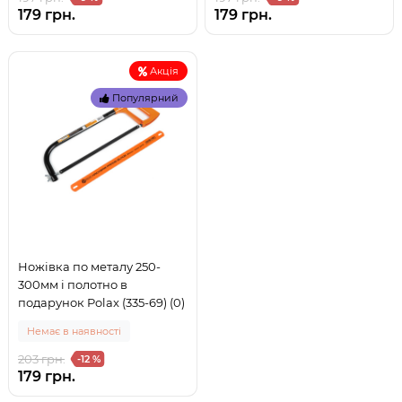
179 грн.
179 грн.
Акція
Популярний
Ножівка по металу 250-
300мм і полотно в
подарунок Polax (335-69) (0)
Немає в наявності
203 грн.
-12 %
179 грн.