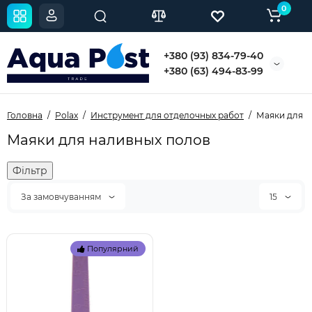
0
+380 (93) 834-79-40
+380 (63) 494-83-99
Головна
Polax
Инструмент для отделочных работ
Маяки для н
Маяки для наливных полов
Фільтр
За замовчуванням
15
Популярний