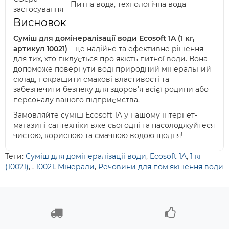
Питна вода, технологічна вода
застосування
Висновок
Суміш для домінералізації води Ecosoft 1A (1 кг,
артикул 10021)
– це надійне та ефективне рішення
для тих, хто піклується про якість питної води. Вона
допоможе повернути воді природний мінеральний
склад, покращити смакові властивості та
забезпечити безпеку для здоров’я всієї родини або
персоналу вашого підприємства.
Замовляйте суміш Ecosoft 1A у нашому інтернет-
магазині сантехніки вже сьогодні та насолоджуйтеся
чистою, корисною та смачною водою щодня!
Теги:
Суміш для домінералізаціі води
,
Ecosoft 1A
,
1 кг
(10021)
,
,
10021
,
Мінерали
,
Речовини для пом'якшення води