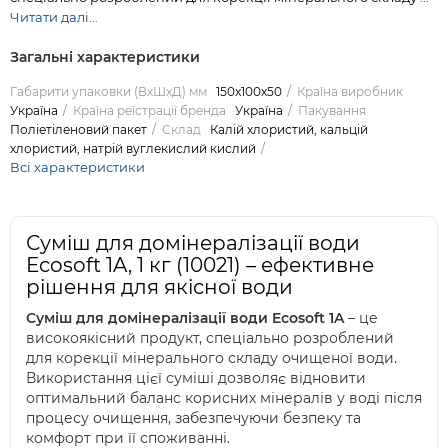
Читати далі...
Загальні характеристики
Габарити упаковки (ВхШхД) мм
150x100x50
Країна виробник
Україна
Країна реїстрації бренда
Україна
Пакування
Поліетіленовий пакет
Склад
Калій хлористий, кальцій
хлористий, натрій вуглекислий кислий
Всі характеристики
Суміш для домінералізації води
Ecosoft 1A, 1 кг (10021) – ефективне
рішення для якісної води
Суміш для домінералізації води Ecosoft 1A
– це
високоякісний продукт, спеціально розроблений
для корекції мінерального складу очищеної води.
Використання цієї суміші дозволяє відновити
оптимальний баланс корисних мінералів у воді після
процесу очищення, забезпечуючи безпеку та
комфорт при її споживанні.