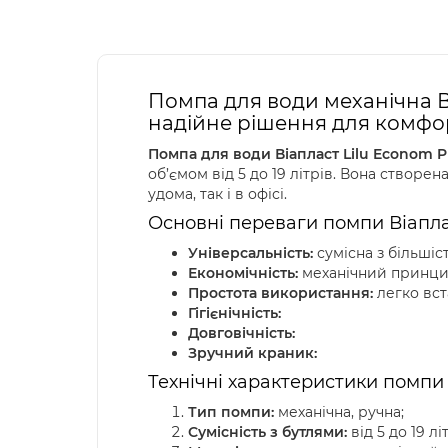
Помпа для води механічна Віа
надійне рішення для комф
Помпа для води Віапласт Lilu Econom P
об’ємом від 5 до 19 літрів. Вона створен
удома, так і в офісі.
Основні переваги помпи Віапла
Універсальність:
сумісна з більшіст
Економічність:
механічний принцип
Простота використання:
легко вст
Гігієнічність:
Довговічність:
Зручний краник:
Технічні характеристики помпи 
Тип помпи:
механічна, ручна;
Сумісність з бутлями:
від 5 до 19 лі