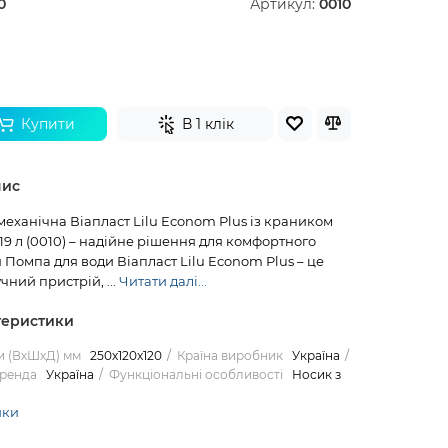
0
Артикул:
0010
Купити
В 1 клік
пис
еханічна Віапласт Lilu Econom Plus із краником
5-19 л (0010) – надійне рішення для комфортного
Помпа для води Віапласт Lilu Econom Plus – це
чний пристрій, ...
Читати далі...
теристики
и (ВхШхД) мм
250х120x120
Країна виробник
Україна
бренда
Україна
Функціональні особливоcті
Носик з
ики