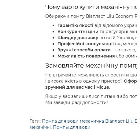
Чому варто купити механічну п
Обираючи помпу Віапласт Lilu Econom Pl
Гарантію якості
від відомого украї
Конкурентні ціни
та регулярні акці
Швидку доставку
по всій Україні,
Професійні консультації
від менед
Зручні способи оплати
– готівкою,
Можливість повернення
або обмін
Замовляйте механічну помпу 
Не втрачайте можливість спростити щоде
і висока якість в одному пристрої.
Оформ
зручний для вас час і місце.
Якщо у вас залишилися питання або пот
Ми завжди раді допомогти!
Теги:
Помпа для води механична Віапласт Lilu Ec
механічні
,
Помпы для води