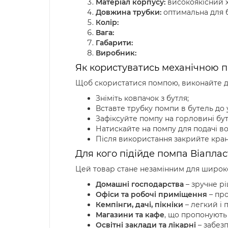
Матеріал корпусу:
високоякісний 
Довжина трубки:
оптимальна для б
Колір:
Вага:
Габарити:
Виробник:
Як користуватись механічною п
Щоб скористатися помпою, виконайте де
Зніміть ковпачок з бутля;
Вставте трубку помпи в бутель до 
Зафіксуйте помпу на горловині бут
Натискайте на помпу для подачі в
Після використання закрийте кран
Для кого підійде помпа Віаплас
Цей товар стане незамінним для широко
Домашні господарства
– зручне рі
Офіси та робочі приміщення
– про
Кемпінги, дачі, пікніки
– легкий і 
Магазини та кафе
, що пропонують
Освітні заклади та лікарні
– забезп