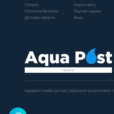
Оплата
Карта сайту
Політика безпеки
Торгові марки
Договір оферти
Акції
aquapost-trade.com.ua | Широкий асортимент т