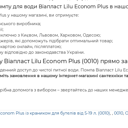
омпу для води Віапласт Lilu Econom Plus в наш
us у нашому магазині, ви отримуєте:
нського виробника;
ї;
 включно з Києвом, Львовом, Харковом, Одесою;
жерів, які допоможуть підібрати оптимальний товар;
 картою онлайн, післяплатою;
у відповідно до законодавства України.
Віапласт Lilu Econom Plus (0010) прямо за
нний доступ до чистої питної води. Помпа Віапласт Lilu Eco
іть замовлення в нашому інтернет-магазині сантехніки та
рібна допомога з вибором – звертайтесь до наших менеджер
onom Plus із краником для бутелів від 5-19 л. (0010)
,
,
0010
,
О