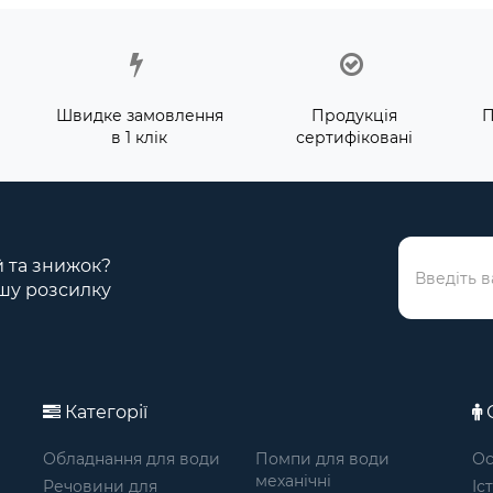
Швидке замовлення
Продукція
П
в 1 клік
сертифіковані
ій та знижок?
шу розсилку
Категорії
О
Обладнання для води
Помпи для води
Ос
механічні
Речовини для
Іс