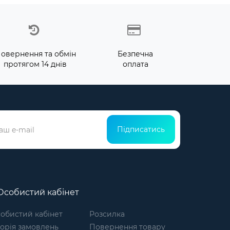
овернення та обмін
Безпечна
протягом 14 днів
оплата
Підписатись
собистий кабінет
обистий кабінет
Розсилка
торія замовлень
Повернення товару