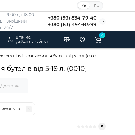
Ук
Ru
 з 9:00 до 18:00
+380 (93) 834-79-40
Нд - вихідний
+380 (63) 494-83-99
i 24/7
0
Вітаємо,
увійдіть в кабінет
nom Plus із краником для бутелів від 5-19 л. (0010)
утелів від 5-19 л. (0010)
Доставка
механічна Віапласт Lilu Econom для бутелів 5-19 л (0018)
0