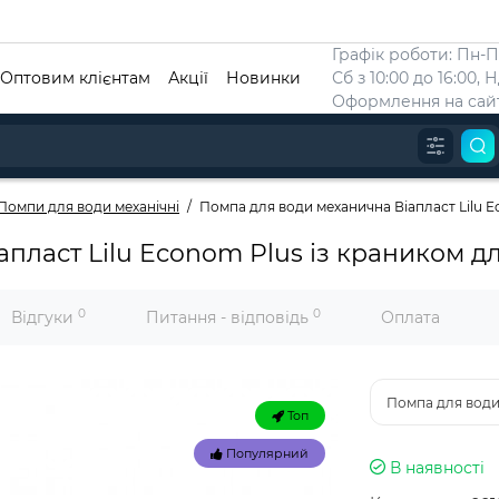
Графік роботи: Пн-Пт
Оптовим клієнтам
Акції
Новинки
Сб з 10:00 до 16:00, 
Оформлення на сайт
Помпи для води механічні
Помпа для води механична Віапласт Lilu Eco
аст Lilu Econom Plus із краником для б
0
0
Відгуки
Питання - відповідь
Оплата
Помпа для води 
Топ
Популярний
В наявностi