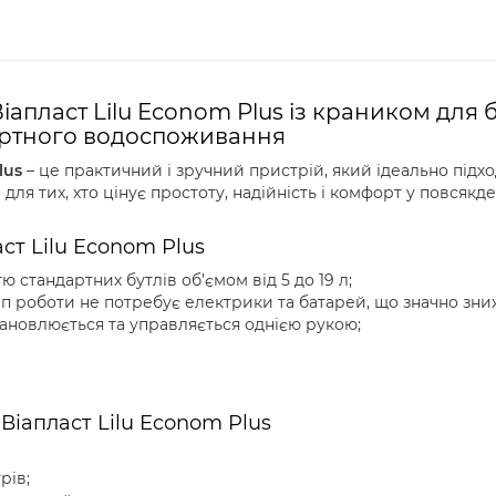
пласт Lilu Econom Plus із краником для буте
ортного водоспоживання
lus
– це практичний і зручний пристрій, який ідеально підх
а для тих, хто цінує простоту, надійність і комфорт у повсяк
ст Lilu Econom Plus
ю стандартних бутлів об’ємом від 5 до 19 л;
 роботи не потребує електрики та батарей, що значно зниж
ановлюється та управляється однією рукою;
Віапласт Lilu Econom Plus
трів;