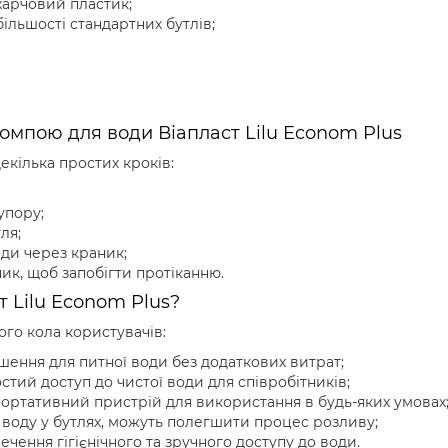
харчовий пластик;
ільшості стандартних бутлів;
омпою для води Віапласт Lilu Econom Plus
кілька простих кроків:
упору;
ля;
оди через краник;
ик, щоб запобігти протіканню.
т Lilu Econom Plus?
го кола користувачів:
шення для питної води без додаткових витрат;
стий доступ до чистої води для співробітників;
портативний пристрій для використання в будь-яких умовах
 воду у бутлях, можуть полегшити процес розливу;
ечення гігієнічного та зручного доступу до води.