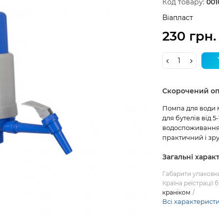
Код товару:
001
Віапласт
230 грн.
Скорочений о
Помпа для води м
для бутелів від 
водоспоживання 
практичний і зру
Загальні харак
Габарити упаковк
Країна реїстрації 
краніком
Всі характерист