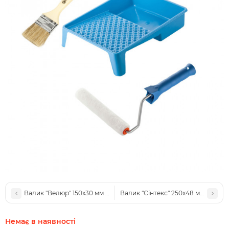
Валик "Велюр" 150х30 мм з ручкою, ванночка та пензлик "Стандар
Валик "Сінтекс" 250х48 мм з ручко
Немає в наявності