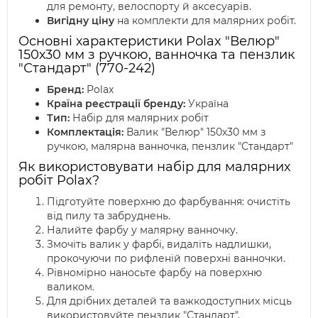
для ремонту, велоспорту й аксесуарів.
Вигідну ціну
на комплекти для малярних робіт.
Основні характеристики Polax "Велюр"
150х30 мм з ручкою, ванночка та пензлик
"Стандарт" (770-242)
Бренд:
Polax
Країна реєстрації бренду:
Україна
Тип:
Набір для малярних робіт
Комплектація:
Валик "Велюр" 150х30 мм з
ручкою, малярна ванночка, пензлик "Стандарт"
Як використовувати набір для малярних
робіт Polax?
Підготуйте поверхню до фарбування: очистіть
від пилу та забруднень.
Налийте фарбу у малярну ванночку.
Змочіть валик у фарбі, видаліть надлишки,
прокочуючи по рифленій поверхні ванночки.
Рівномірно наносьте фарбу на поверхню
валиком.
Для дрібних деталей та важкодоступних місць
використовуйте пензлик "Стандарт".