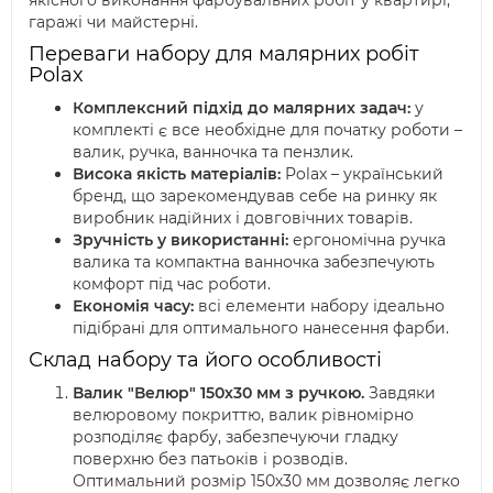
якісного виконання фарбувальних робіт у квартирі,
гаражі чи майстерні.
Переваги набору для малярних робіт
Polax
Комплексний підхід до малярних задач:
у
комплекті є все необхідне для початку роботи –
валик, ручка, ванночка та пензлик.
Висока якість матеріалів:
Polax – український
бренд, що зарекомендував себе на ринку як
виробник надійних і довговічних товарів.
Зручність у використанні:
ергономічна ручка
валика та компактна ванночка забезпечують
комфорт під час роботи.
Економія часу:
всі елементи набору ідеально
підібрані для оптимального нанесення фарби.
Склад набору та його особливості
Валик "Велюр" 150х30 мм з ручкою.
Завдяки
велюровому покриттю, валик рівномірно
розподіляє фарбу, забезпечуючи гладку
поверхню без патьоків і розводів.
Оптимальний розмір 150х30 мм дозволяє легко