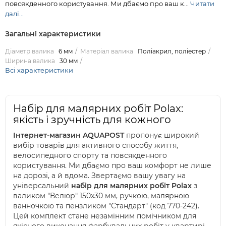
повсякденного користування. Ми дбаємо про ваш к...
Читати
далі...
Загальні характеристики
Діаметр валика
6 мм
Матеріал валика
Поліакрил, поліестер
Ширина валика
30 мм
Всі характеристики
Набір для малярних робіт Polax:
якість і зручність для кожного
Інтернет-магазин AQUAPOST
пропонує широкий
вибір товарів для активного способу життя,
велосипедного спорту та повсякденного
користування. Ми дбаємо про ваш комфорт не лише
на дорозі, а й вдома. Звертаємо вашу увагу на
універсальний
набір для малярних робіт Polax
з
валиком "Велюр" 150х30 мм, ручкою, малярною
ванночкою та пензликом "Стандарт" (код 770-242).
Цей комплект стане незамінним помічником для